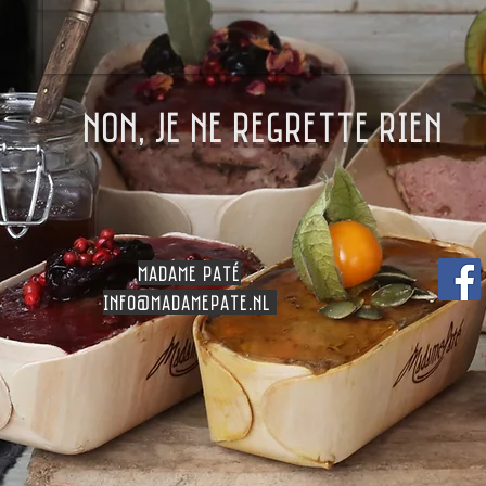
NON, je ne regrette rien
madame patÉ
info
@madamepate.nl