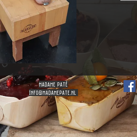
madame patÉ
info
@madamepate.nl