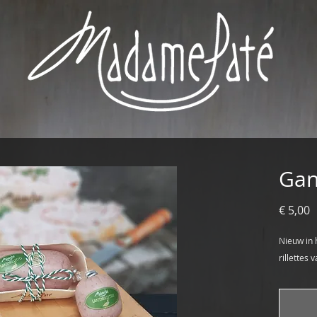
Gan
P
€ 5,00
Nieuw in 
rillettes