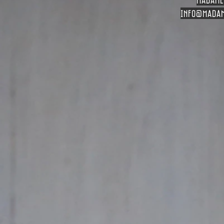
info
@madam