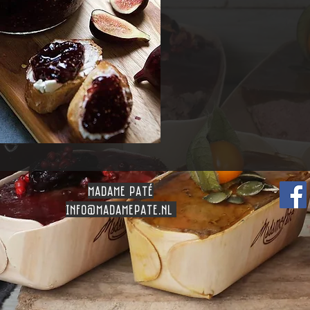
madame patÉ
info
@madamepate.nl