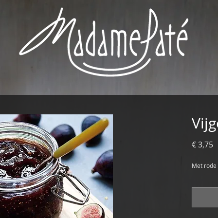
Vij
P
€ 3,75
Met rode 