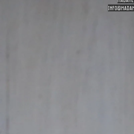
info
@madam