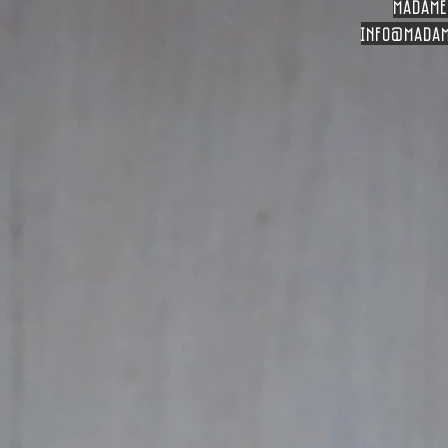
madame
info
@madam