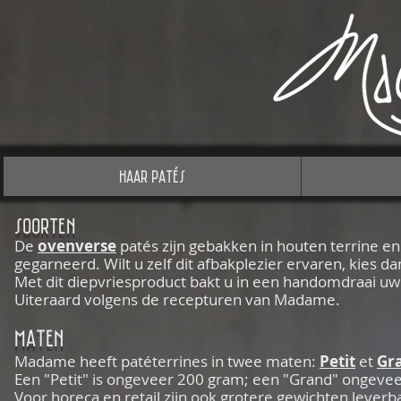
Haar Patés
soorten
De
ovenverse
patés zijn gebakken in houten terrine 
gegarneerd. Wilt u zelf dit afbakplezier
ervaren, kies d
Met dit diepvriesproduct bakt u in een handomdraai uw
Uiteraard volgens
de recepturen van Madame.
maten
Madame heeft patéterrines in twee maten:
Petit
et
Gr
Een "Petit" is ongeveer 200 gram; een "Grand" ongeve
Voor horeca en retail zijn ook grotere gewichten leverb