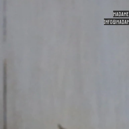
madame
info
@madam